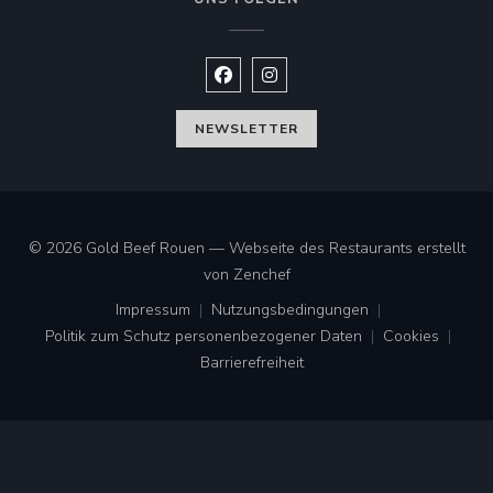
Facebook ((öffnet ein neues Fenste
Instagram ((öffnet ein neues 
NEWSLETTER
© 2026 Gold Beef Rouen — Webseite des Restaurants erstellt
((öffnet ein neues Fenster))
von
Zenchef
Impressum
Nutzungsbedingungen
((öffnet ein neues Fenster))
((öffnet ein neues Fenster))
Politik zum Schutz personenbezogener Daten
Cookies
((öffnet ein neues Fenster))
((öffnet ei
Barrierefreiheit
((öffnet ein neues Fenster))