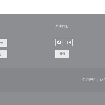
关注我们
餐位
Facebook ((在新窗口中打开)
Instagram ((在新窗口
通讯
化
(在新窗口中打开))
免责声明
使
((在新窗