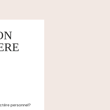
ON
ERE
actère personnel?