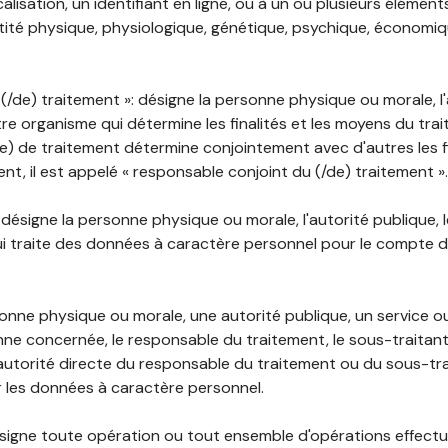
lisation, un identifiant en ligne, ou à un ou plusieurs élément
tité physique, physiologique, génétique, psychique, économiqu
(/de) traitement »: désigne la personne physique ou morale, l'
tre organisme qui détermine les finalités et les moyens du tra
) de traitement détermine conjointement avec d'autres les fin
t, il est appelé « responsable conjoint du (/de) traitement ».
: désigne la personne physique ou morale, l'autorité publique, 
i traite des données à caractère personnel pour le compte 
rsonne physique ou morale, une autorité publique, un service 
nne concernée, le responsable du traitement, le sous-traitan
'autorité directe du responsable du traitement ou du sous-tra
r les données à caractère personnel.
désigne toute opération ou tout ensemble d'opérations effectu