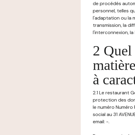
de procédés autom
personnel, telles qu
l'adaptation ou la m
transmission, la di
l'interconnexion, la
2 Quel 
matière
à carac
2.1 Le restaurant G
protection des don
le numéro Numéro 
social au 31 AVEN
email: -.