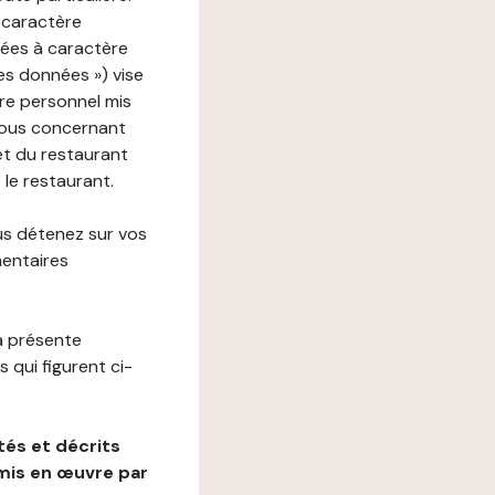
 caractère
nées à caractère
des données ») vise
re personnel mis
vous concernant
net du restaurant
 le restaurant.
us détenez sur vos
mentaires
a présente
 qui figurent ci-
és et décrits
mis en œuvre par