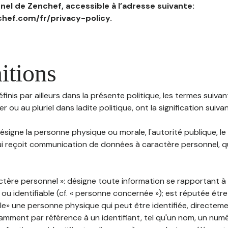
el de Zenchef, accessible à l’adresse suivante:
hef.com/fr/privacy-policy.
itions
inis par ailleurs dans la présente politique, les termes suivant
r ou au pluriel dans ladite politique, ont la signification suiva
 désigne la personne physique ou morale, l'autorité publique, le
i reçoit communication de données à caractère personnel, qu'
ctère personnel »: désigne toute information se rapportant 
 ou identifiable (cf. « personne concernée »); est réputée êt
ble» une personne physique qui peut être identifiée, directem
mment par référence à un identifiant, tel qu'un nom, un numér