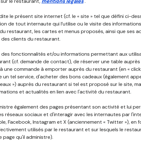
 sur le restaurant,
mentions légales
.
ite le présent site internet (cf. le « site » tel que défini ci-de
ion de tout internaute qui l’utilise ou le visite des informati
é du restaurant, les cartes et menus proposés, ainsi que ses a
r des clients du restaurant.
 des fonctionnalités et/ou informations permettant aux utilis
urant (cf. demande de contact), de réserver une table auprès
à une commande à emporter auprès du restaurant (en « click a
 un tel service, d'acheter des bons cadeaux (également appe
aux ») auprès du restaurant si tel est proposé sur le site, m
mations et actualités en lien avec l'activité du restaurant.
nistre également des pages présentant son activité et lui pe
s réseaux sociaux et d'interagir avec les internautes par l'in
le, Facebook, Instagram et X (anciennement « Twitter »), en 
ectivement utilisés par le restaurant et sur lesquels le resta
 page qu'il administre).