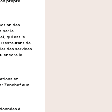
son propre
ection des
 par le
f, qui est le
au restaurant de
ier des services
ou encore le
gations et
ter Zenchef aux
 données à