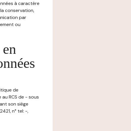
nnées à caractère
, la conservation,
munication par
chement ou
 en
données
itique de
e au RCS de - sous
ant son siège
1, n° tel: -,