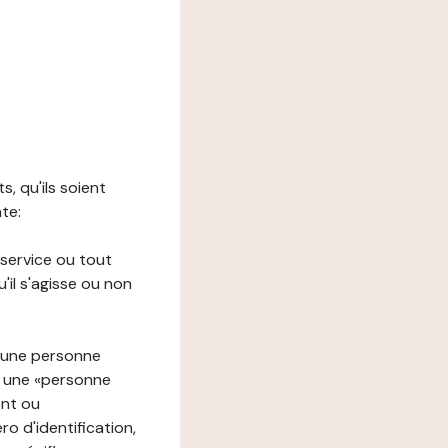
s, qu'ils soient
nte:
 service ou tout
il s'agisse ou non
à une personne
re une «personne
ent ou
o d'identification,