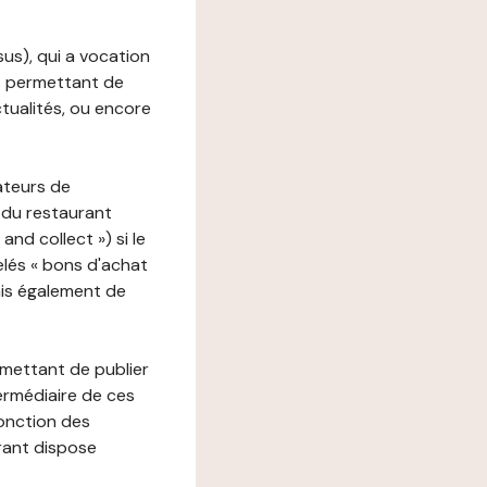
ssus), qui a vocation
ons permettant de
ctualités, ou encore
ateurs de
 du restaurant
nd collect ») si le
lés « bons d'achat
ais également de
rmettant de publier
termédiaire de ces
fonction des
urant dispose