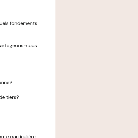
 quels fondements
 partageons-nous
éenne?
de tiers?
te particulière.