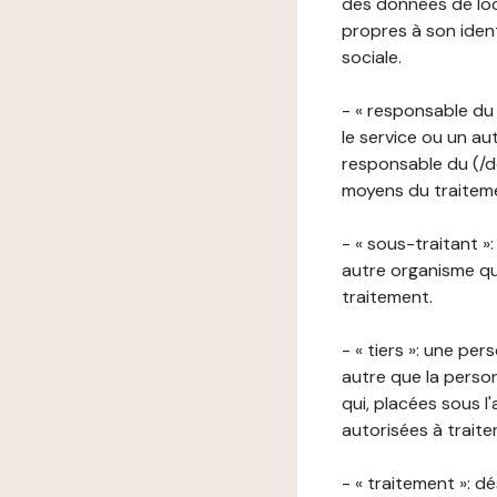
des données de loca
propres à son iden
sociale.
- « responsable du 
le service ou un au
responsable du (/de
moyens du traitemen
- « sous-traitant »
autre organisme qu
traitement.
- « tiers »: une pe
autre que la perso
qui, placées sous l
autorisées à traite
- « traitement »: 